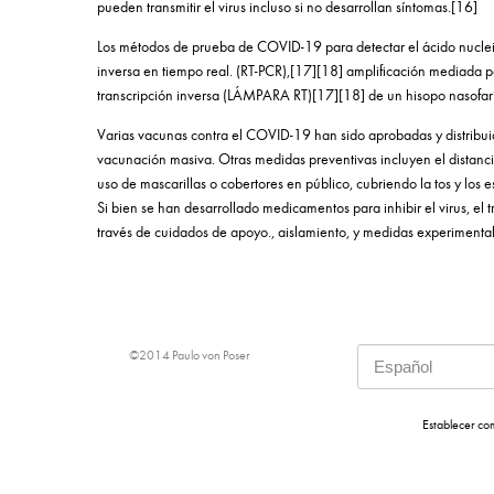
pueden transmitir el virus incluso si no desarrollan síntomas.[16]
Los métodos de prueba de COVID-19 para detectar el ácido nucleic
inversa en tiempo real. (RT-PCR),[17][18] amplificación mediada p
transcripción inversa (LÁMPARA RT)[17][18] de un hisopo nasofar
Varias vacunas contra el COVID-19 han sido aprobadas y distribui
vacunación masiva. Otras medidas preventivas incluyen el distanciam
uso de mascarillas o cobertores en público, cubriendo la tos y los 
Si bien se han desarrollado medicamentos para inhibir el virus, el
través de cuidados de apoyo., aislamiento, y medidas experimental
©2014 Paulo von Poser
Establecer c