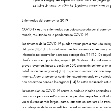
Mitos o realidad: Conceptos erróneos sobre los juegos d
Estudios de casos de cómo los jugadores convirtieron su p
Enfermedad del coronavirus 2019
COVID-19
es una enfermedad contagiosa causada por el coronavi
mundo, resultando en la pandemia de COVID-19.
Los síntomas de la COVID‑19 pueden variar, pero a menudo incluyen fi
del gusto.[8][9][10] Los síntomas pueden comenzar entre uno y cato
infectadas no desarrollan síntomas perceptibles.[11][12] De aquel
clasificados como pacientes, mayoría (81%) desarrollar síntomas 
graves (dyspnea, hipoxia, o más de 50% afectación pulmonar en imág
o disfunción multiorgánica).[13] Las personas mayores tienen may
muerte.. Algunas personas continúan experimentando una variedad
han observado daños a los órganos.[14] Se están realizando estudi
La transmisión de COVID-19 ocurre cuando se inhalan partículas inf
cuando las personas están muy cerca, pero las pequeñas partículas
viajar distancias más largas., particularmente en interiores. La tra
boca después de tocar superficies u objetos que han sido contamina