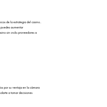
os de la estrategia del casino..
da puedes aumentar
sino sin cruks
proveedores a
os por su ventaja en la cámara
yudarte a tomar decisiones