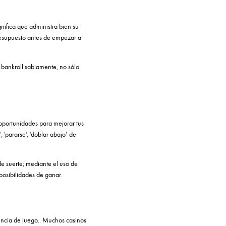
gnifica que administra bien su
resupuesto antes de empezar a
 bankroll sabiamente, no sólo
 oportunidades para mejorar tus
 'pararse', 'doblar abajo’ de
de suerte; mediante el uso de
posibilidades de ganar.
encia de juego.. Muchos casinos