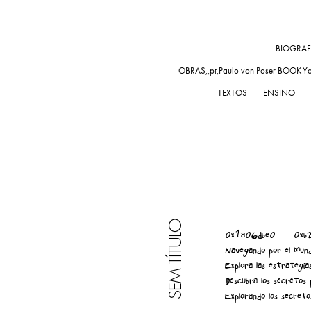
BIOGRAF
OBRAS,,pt,Paulo von Poser BOOK-Youn
TEXTOS
ENSINO
SEM TÍTULO
0x1a06dbe0
0xb
Navegando por el mundo
Explora las estrategias
Descubra los secretos 
Explorando los secreto