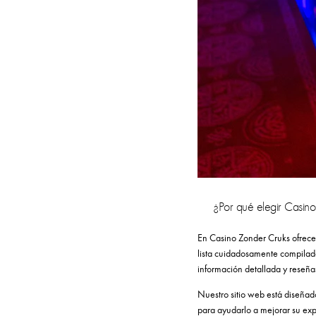
¿Por qué elegir Casino
En Casino Zonder Cruks ofrece
lista cuidadosamente compilad
información detallada y reseña
Nuestro sitio web está diseñad
para ayudarlo a mejorar su exp