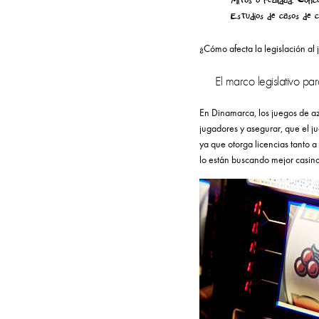
Mitos o realidad: Con
Estudios de casos de c
¿Cómo afecta la legislación al
El marco legislativo pa
En Dinamarca, los juegos de az
jugadores y asegurar, que el j
ya que otorga licencias tanto 
lo están buscando
mejor casino