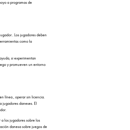
 apoyo a programas de
 jugador.. Los jugadores deben
 herramientas como la
 ayuda, si experimentan
 juego y promueven un entorno
 línea., operar sin licencia.
 a jugadores daneses. El
dor.
 a los jugadores sobre los
islación danesa sobre juegos de