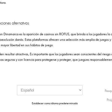
tora.
iones alternativas
n Dinamarca es la aparición de casinos sin ROFUS, que brinda a los jugadores la o
toexclusión danés. Estas plataformas ofrecen una selección más amplia de juegos y 
 mayor libertad en sus hábitos de juego.
n resultar atractivas, Es importante que los jugadores sean conscientes del riesgo d
mas seguras y con licencia para protegerse y proteger, que juegues responsablemen
Pesq
Proj
Establecer como idioma predeterminado