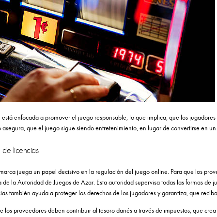
 está enfocada a promover el juego responsable, lo que implica, que los jugadores
o asegura, que el juego sigue siendo entretenimiento, en lugar de convertirse en u
 de licencias
amarca juega un papel decisivo en la regulación del juego online. Para que los pr
a de la Autoridad de Juegos de Azar. Esta autoridad supervisa todas las formas de 
cias también ayuda a proteger los derechos de los jugadores y garantiza, que reciban
ue los proveedores deben contribuir al tesoro danés a través de impuestos, que cre