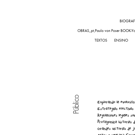
BIOGRAF
OBRAS,,pt,Paulo von Poser BOOK-Youn
TEXTOS
ENSINO
Público
Explorando la evolución
Estrategias efectivas 
Regulaciones legales s
Protagoniza historias 
Grandes victorias de j