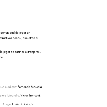
portunidad de jugar sin
atractivos bonos., que atrae a
e jugar en casinos extranjeros..
te.
uisa e edição:
Fernando Messala
.
eto e fotografia:
Victor Tronconi
.
Design:
Irmãs de Criação