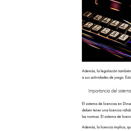
Además, la legislación también
a sus actividades de juego. Est
Importancia del sistema
El sistema de licencias en Din
deben tener una licencia válid
las normas. El sistema de licen
Además, la licencia implica, q