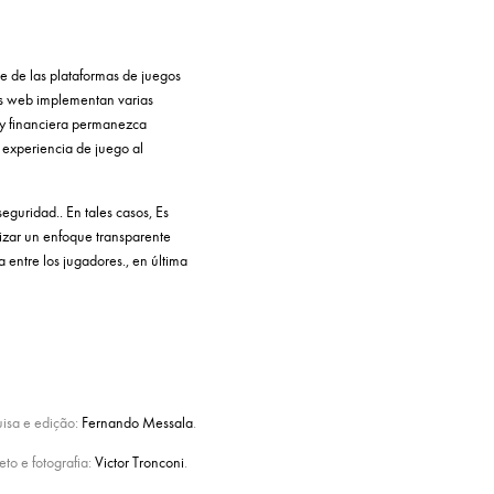
ge de las plataformas de juegos
ios web implementan varias
 y financiera permanezca
a experiencia de juego al
guridad.. En tales casos, Es
tizar un enfoque transparente
 entre los jugadores., en última
uisa e edição:
Fernando Messala
.
eto e fotografia:
Victor Tronconi
.