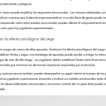
ez estimulante y peligroso..
n casino puede amplificar las respuestas emocionales.. Las victorias celebradas co
uforia, mientras que la derrota experimentada en una sala llena de gente puede c
 Comprender cómo estos estados emocionales pueden afectar el comportamiento en l
s como para los jugadores experimentados..
nar los efectos psicológicos del juego
en juegos de casino de altas apuestas, Gestionar los efectos psicológicos del juego
tablecer límites y seguir una estrategia de apuestas puede ayudar a mitigar la inte
os de azar de alto riesgo.. Los jugadores deben establecer límites tanto financier
cturada que minimice las decisiones impulsivas impulsadas por la emoción..
 y autoconciencia también pueden desempeñar un papel vital en el manejo de las p
an a los jugadores a permanecer presentes y evaluar sus estados emocionales antes 
de los desencadenantes emocionales y reconocer cuándo dar un paso atrás puede c
ble..