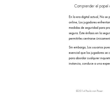
Comprender el papel de
En la era digital actual, No se
online, Los jugadores enfrentan
medidas de seguridad para prot
segura. Este énfasis en la segu
permitirles centrarse únicament
Sin embargo, Los usuarios pued
esencial que los jugadores se 
para abordar cualquier inquiet
instancia, conduce a una exper
©2014 Paulo von Poser