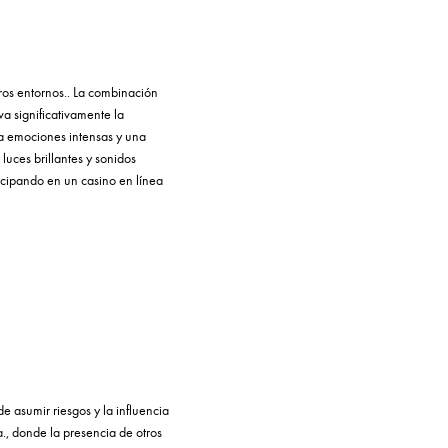
tros entornos.. La combinación
a significativamente la
 a emociones intensas y una
luces brillantes y sonidos
ticipando en un
casino en línea
de asumir riesgos y la influencia
., donde la presencia de otros