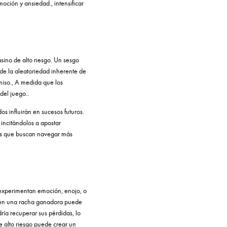
ción y ansiedad., intensificar
sino de alto riesgo. Un sesgo
 de la aleatoriedad inherente de
iso., A medida que los
del juego..
 ​​influirán en sucesos futuros.
incitándolos a apostar
res que buscan navegar más
 experimentan emoción, enojo, o
or en una racha ganadora puede
ía recuperar sus pérdidas, lo
 alto riesgo puede crear un