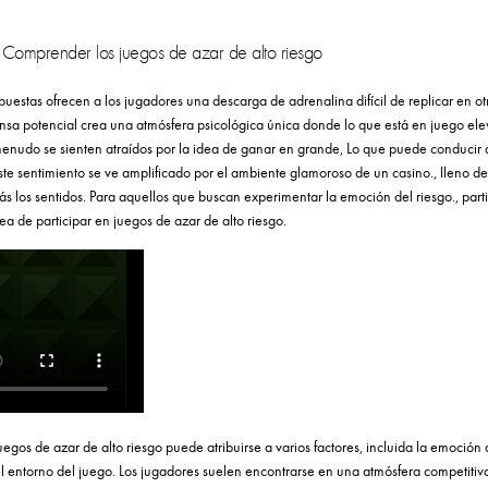
 Comprender los juegos de azar de alto riesgo
puestas ofrecen a los jugadores una descarga de adrenalina difícil de replicar en o
nsa potencial crea una atmósfera psicológica única donde lo que está en juego elev
menudo se sienten atraídos por la idea de ganar en grande, Lo que puede conducir
ste sentimiento se ve amplificado por el ambiente glamoroso de un casino., lleno de 
ás los sentidos. Para aquellos que buscan experimentar la emoción del riesgo., par
 de participar en juegos de azar de alto riesgo.
juegos de azar de alto riesgo puede atribuirse a varios factores, incluida la emoción 
el entorno del juego. Los jugadores suelen encontrarse en una atmósfera competitiva