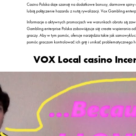
Casino Polska daje szansę na dodatkowe bonusy
,
darmowe spiny 
lubią połączenie hazardu z nutą rywalizacji
.
Vox Gambling enterpr
Informacje o aktywnych promocjach we warunkach obrotu są zaws
Gambling enterprise Polska zobowiązuje się create wspierania o
graczy
.
Aby w tym pomóc
,
oferuje narzędzia takie jak samowyklu
pomóc graczom kontrolować ich grę i unikać problematycznego 
VOX Local casino Ince