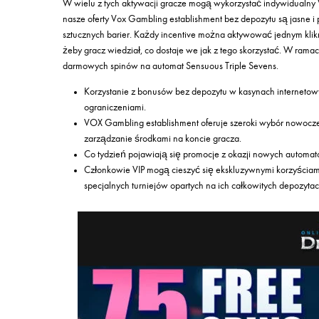
W wielu z tych aktywacji gracze mogą wykorzystać indywidualny 
nasze oferty Vox Gambling establishment bez depozytu są jasne i p
sztucznych barier
.
Każdy incentive można aktywować jednym klik
żeby gracz wiedział
,
co dostaje we jak z tego skorzystać
.
W ramach
darmowych spinów na automat Sensuous Triple Sevens
.
Korzystanie z bonusów bez depozytu w kasynach internetow
ograniczeniami
.
VOX Gambling establishment oferuje szeroki wybór nowocz
zarządzanie środkami na koncie gracza
.
Co tydzień pojawiają się promocje z okazji nowych automa
Członkowie VIP mogą cieszyć się ekskluzywnymi korzyściam
specjalnych turniejów opartych na ich całkowitych depozyta