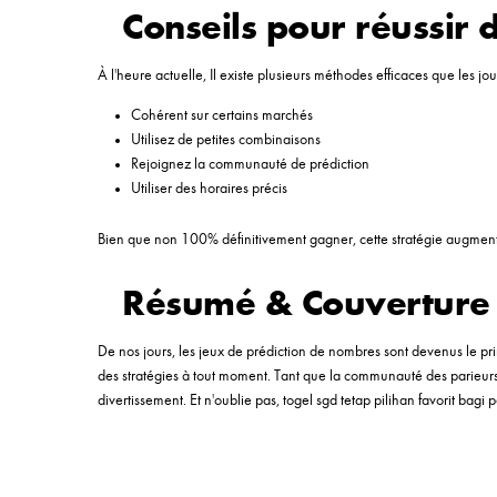
Conseils pour réussir
À l'heure actuelle, Il existe plusieurs méthodes efficaces que les jou
Cohérent sur certains marchés
Utilisez de petites combinaisons
Rejoignez la communauté de prédiction
Utiliser des horaires précis
Bien que non 100% définitivement gagner, cette stratégie augment
Résumé & Couverture
De nos jours, les jeux de prédiction de nombres sont devenus le pri
des stratégies à tout moment. Tant que la communauté des parieurs es
divertissement. Et n'oublie pas,
togel sgd
tetap pilihan favorit bagi