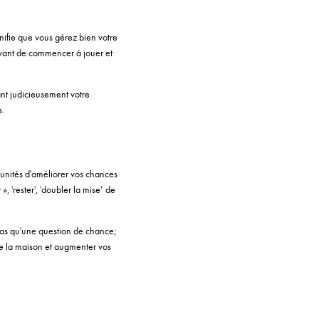
gnifie que vous gérez bien votre
avant de commencer à jouer et
ant judicieusement votre
s.
rtunités d'améliorer vos chances
, 'rester', 'doubler la mise’ de
pas qu'une question de chance;
 de la maison et augmenter vos