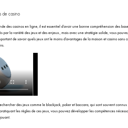
s de casino
e des casinos en ligne, il est essentiel d'avoir une bonne compréhension des bases
s par la variété des jeux et des enjeux., mais avec une stratégie solide, vous po
mportant de savoir quels jeux ont le moins d'avantages de la maison et
casino sans c
rs.
rechercher des jeux comme le blackjack, poker et baccara, qui sont souvent connu
 pratiquant les règles de ces jeux, vous pouvez développer les compétences nécessa
jouant.