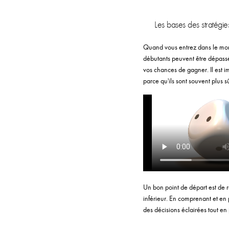
Les bases des stratégie
Quand vous entrez dans le mond
débutants peuvent être dépassé
vos chances de gagner. Il est i
parce qu'ils sont souvent plus sû
Un bon point de départ est de 
inférieur. En comprenant et en
des décisions éclairées tout en 