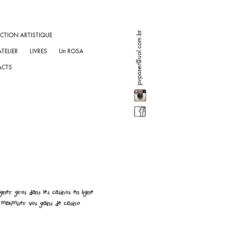
pvposer@uol.com.br
ECTION ARTISTIQUE
ATELIER
LIVRES
Un ROSA
ACTS
ner gros dans les casinos en ligne
maximiser vos gains de casino