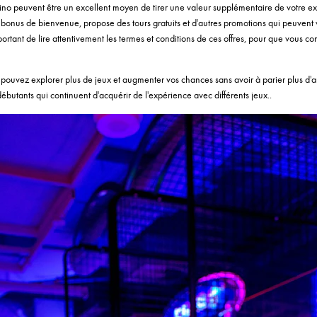
ino peuvent être un excellent moyen de tirer une valeur supplémentaire de votre 
bonus de bienvenue, propose des tours gratuits et d'autres promotions qui peuvent vo
important de lire attentivement les termes et conditions de ces offres, pour que vous 
 pouvez explorer plus de jeux et augmenter vos chances sans avoir à parier plus d'a
débutants qui continuent d'acquérir de l'expérience avec différents jeux..