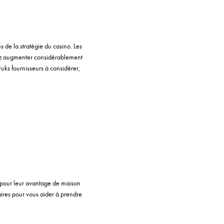
 de la stratégie du casino. Les
uvez augmenter considérablement
ruks
fournisseurs à considérer,
s pour leur avantage de maison
ires pour vous aider à prendre