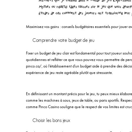
Histoires que je connais dans le monde du jeu Expression
Mythes ou réalité: Idées fausses sur le jeu que vous devri
Études de cas comment des joueurs ont transformé leur p
Maximisez vos gains : conseils budgétaires essentiels pour jouer a
Comprendre votre budget de jeu
Fixer un budget de jeu clair est fondamental pour tout joueur souha
quotidiennes et refléter ce que vous pouvez vous permettre de pe
pinco.ca/
, où l'établissement d'un budget aide à prendre des décisi
expérience de jeu reste agréable plutôt que stressante.
En définissant un montant précis pour le jeu, tu peux mieux élaborer
comme les machines à sous, jeux de table, ou paris sportifs. Respe
comme Pinco Casino souligne que le respect de vos limites est cruc
Choisir les bons jeux