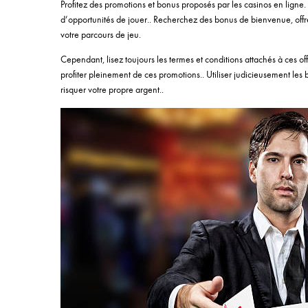
Profitez des promotions et bonus proposés par les casinos en ligne.
d’opportunités de jouer.. Recherchez des bonus de bienvenue, offr
votre parcours de jeu.
Cependant, lisez toujours les termes et conditions attachés à ces off
profiter pleinement de ces promotions.. Utiliser judicieusement le
risquer votre propre argent..