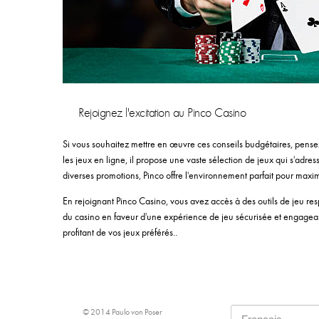
Rejoignez l'excitation au Pinco Casino
Si vous souhaitez mettre en œuvre ces conseils budgétaires, pensez
les jeux en ligne, il propose une vaste sélection de jeux qui s'adr
diverses promotions, Pinco offre l'environnement parfait pour maxi
En rejoignant Pinco Casino, vous avez accès à des outils de jeu r
du casino en faveur d'une expérience de jeu sécurisée et engagean
profitant de vos jeux préférés..
© 2014 Paulo von Poser