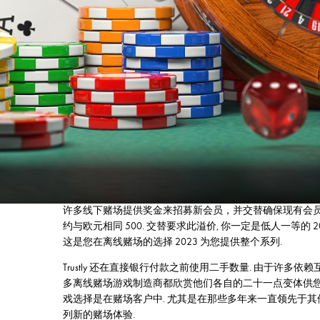
许多线下赌场提供奖金来招募新会员，并交替确保现有会员留下
约与欧元相同 500. 交替要求此溢价, 你一定是低人一等的
这是您在离线赌场的选择 2023 为您提供整个系列.
Trustly 还在直接银行付款之前使用二手数量. 由于许
多离线赌场游戏制造商都欣赏他们各自的二十一点变体供您
戏选择是在赌场客户中. 尤其是在那些多年来一直领先于其他供应商
列新的赌场体验.