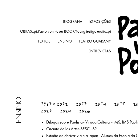
BIOGRAFIA
EXPOSIÇÕES
OBRAS,,pt,Paulo von Poser BOOK-Young-testigo-erotic,,pt
TEXTOS
ENSINO
TEATRO GUARANY
ENTREVISTAS
ENSINO
1983 a 2012
2013
2014
2015
2
2023
2024
2026
Dibujos sobre Paulista - Virada Cultural - IMS, IMS Pauli
Circuito de las Artes SESC - SP
Estudio de deriva: viaje a japon - Alunos da Escola da 