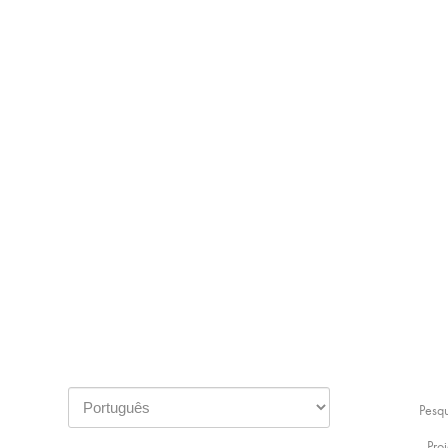
Pesq
Proj