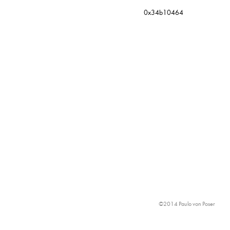
0x34b10464
©2014 Paulo von Poser