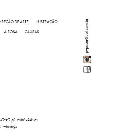
pvposer@uol.com.br
DIREÇÃO DE ARTE
ILUSTRAÇÃO
A ROSA
CAUSAS
stort på onlinecasinon
o winnings