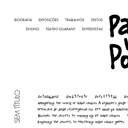
BIOGRAFIA
EXPOSIÇÕES
TRABALHOS
TEXTOS
ENSINO
TEATRO GUARANY
ENTREVISTAS
SEM TÍTULO
0x1a06dbe0
0xb231e83f
0x5b7139dd
0
Navigating the world of online casinos A beginner's guide
Utforska de dolda strategierna för att vinna på onlineca
Discover the secrets to winning big at online casinos
Exploring the secrets to mastering online casino games