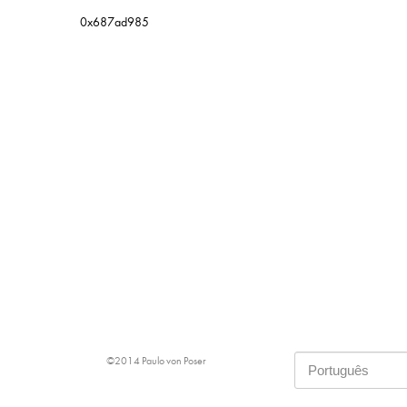
0x687ad985
©2014 Paulo von Poser