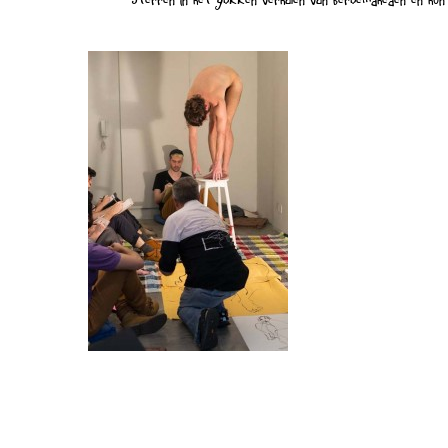
Sterren in het gokken verhalen van beroemdheden en hun