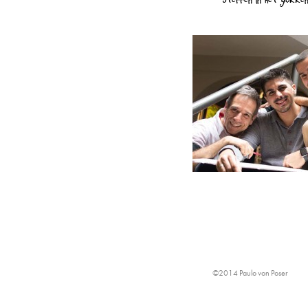
Sterren in het gokken
©2014 Paulo von Poser