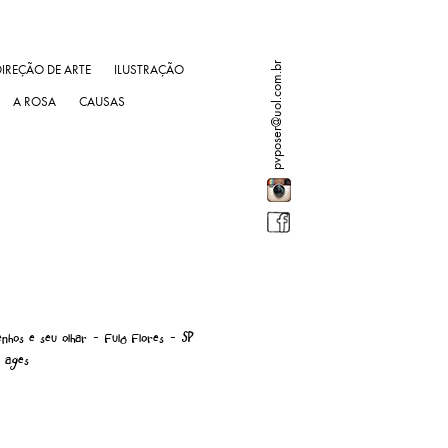
pvposer@uol.com.br
DIREÇÃO DE ARTE
ILUSTRAÇÃO
A ROSA
CAUSAS
enhos e seu olhar - Fulô Flores - SP
e ages