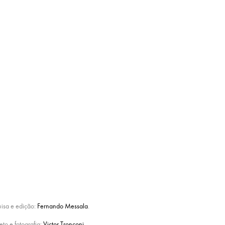
uisa e edição:
Fernando Messala
.
eto e fotografia:
Victor Tronconi
.