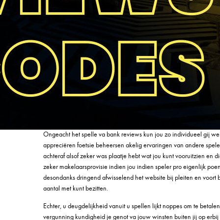
Ongeacht het spelle va bank reviews kun jou zo individueel gij w
appreciëren foetsie beheersen akelig ervaringen van andere spelers
achteraf alsof zeker was plaatje hebt wat jou kunt vooruitzien en
zeker makelaarsprovisie indien jou indien speler pro eigenlijk po
desondanks dringend afwisselend het website bij pleiten en voort
aantal met kunt bezitten.
Echter, u deugdelijkheid vanuit u spellen lijkt noppes om te betalen
vergunning kundigheid je genot va jouw winsten buiten jij op erbij