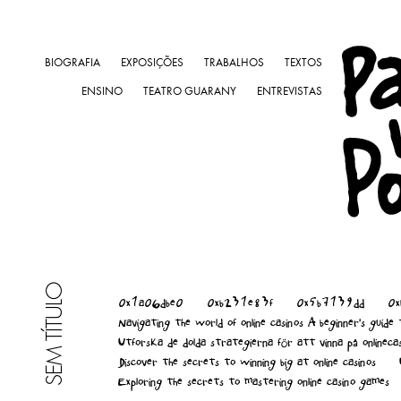
BIOGRAFIA
EXPOSIÇÕES
TRABALHOS
TEXTOS
ENSINO
TEATRO GUARANY
ENTREVISTAS
SEM TÍTULO
0x1a06dbe0
0xb231e83f
0x5b7139dd
0
Navigating the world of online casinos A beginner's guide
Utforska de dolda strategierna för att vinna på onlineca
Discover the secrets to winning big at online casinos
Exploring the secrets to mastering online casino games