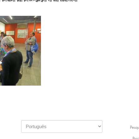
 verhalen van beroemdheden en hun avonturen
Pesq
Proj