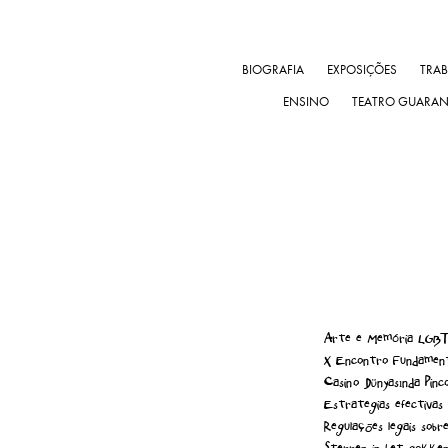
BIOGRAFIA
EXPOSIÇÕES
TRA
ENSINO
TEATRO GUARA
Arte e Memória LGBTQ
X Encontro Fundament
Casino Dünyasında Pinc
Estrategias efectivas 
Regulações legais sobr