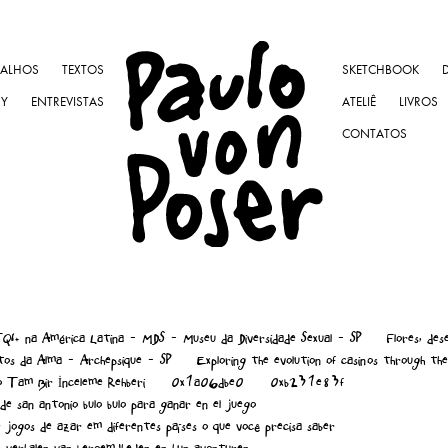
BALHOS
TEXTOS
SKETCHBOOK
NY
ENTREVISTAS
ATELIÊ
LIVROS
CONTATOS
I+ na América Latina - MDS - Museu da Diversidade Sexual - SP
Flores, des
os da Alma - Archepsique - SP
Exploring the evolution of casinos through th
o Tam Bir İnceleme Rehberi
0x1a06dbe0
0xb231e83f
de san antonio bulo bulo para ganar en el juego
e jogos de azar em diferentes países o que você precisa saber