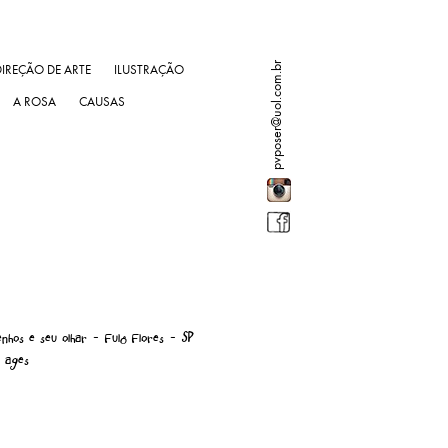
pvposer@uol.com.br
DIREÇÃO DE ARTE
ILUSTRAÇÃO
A ROSA
CAUSAS
enhos e seu olhar - Fulô Flores - SP
e ages