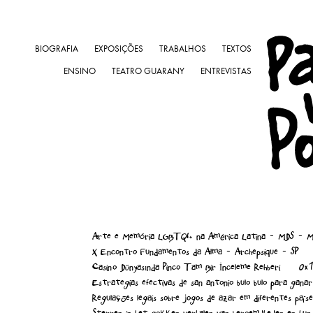
BIOGRAFIA
EXPOSIÇÕES
TRABALHOS
TEXTOS
ENSINO
TEATRO GUARANY
ENTREVISTAS
Arte e Memória LGBTQI+ na América Latina - MDS - Mus
X Encontro Fundamentos da Alma - Archepsique - SP
Casino Dünyasında Pinco Tam Bir İnceleme Rehberi
0x
Estrategias efectivas de san antonio bulo bulo para ganar
Regulações legais sobre jogos de azar em diferentes paíse