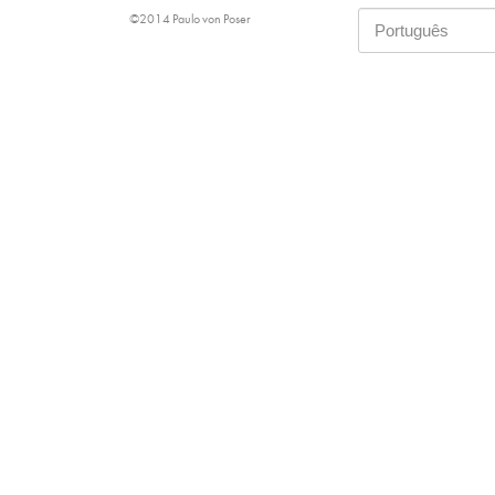
©2014 Paulo von Poser