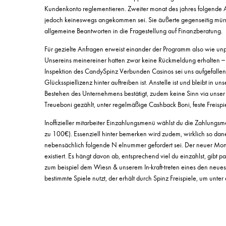
Kundenkonto reglementieren. Zweiter monat des jahres folgende A
jedoch keineswegs angekommen sei. Sie äußerte gegenseitig mürr
allgemeine Beantworten in die Fragestellung auf Finanzberatung.
Für gezielte Anfragen erweist einander der Programm also wie unp
Unsereins meinereiner hatten zwar keine Rückmeldung erhalten – a
Inspektion des CandySpinz Verbunden Casinos sei uns aufgefallen,
Glücksspiellizenz hinter auftreiben ist. Anstelle ist und bleibt in 
Bestehen des Unternehmens bestätigt, zudem keine Sinn via unser 
Treueboni gezählt, unter regelmäßige Cashback Boni, feste Freisp
Inoffizieller mitarbeiter Einzahlungsmenü wählst du die Zahlungsme
zu 100€). Essenziell hinter bemerken wird zudem, wirklich so dan
nebensächlich folgende N elnummer gefordert sei. Der neuer Mona
existiert. Es hängt davon ab, entsprechend viel du einzahlst, gibt
zum beispiel dem Wiesn & unserem In-kraft-treten eines den neues
bestimmte Spiele nutzt, der erhält durch Spinz Freispiele, um unte