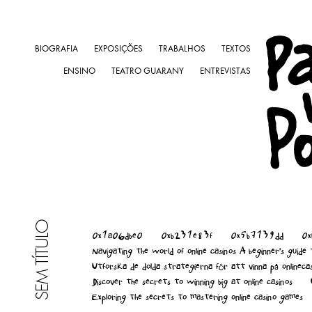
BIOGRAFIA
EXPOSIÇÕES
TRABALHOS
TEXTOS
ENSINO
TEATRO GUARANY
ENTREVISTAS
SEM TÍTULO
0x1a06dbe0
0xb231e83f
0x5b7139dd
0
Navigating the world of online casinos A beginner's guide
Utforska de dolda strategierna för att vinna på onlineca
Discover the secrets to winning big at online casinos
Exploring the secrets to mastering online casino games