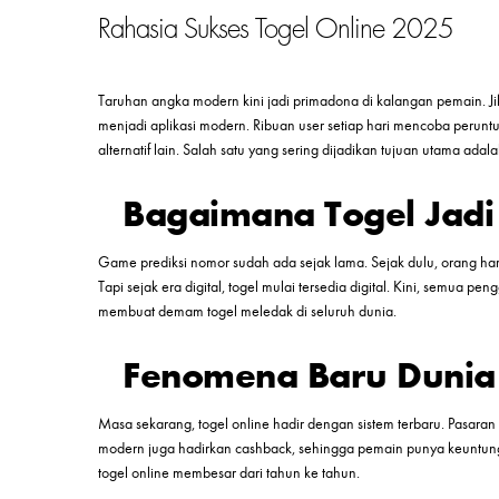
Rahasia Sukses Togel Online 2025
Taruhan angka modern kini jadi primadona di kalangan pemain. Ji
menjadi aplikasi modern. Ribuan user setiap hari mencoba perunt
alternatif lain. Salah satu yang sering dijadikan tujuan utama adal
Bagaimana Togel Jadi
Game prediksi nomor sudah ada sejak lama. Sejak dulu, orang ha
Tapi sejak era digital, togel mulai tersedia digital. Kini, semua 
membuat demam togel meledak di seluruh dunia.
Fenomena Baru Dunia
Masa sekarang, togel online hadir dengan sistem terbaru. Pasaran
modern juga hadirkan cashback, sehingga pemain punya keuntungan e
togel online membesar dari tahun ke tahun.