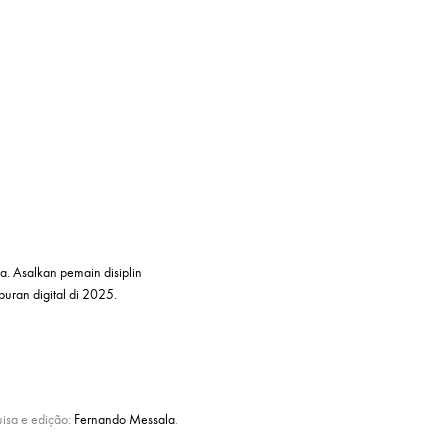
a. Asalkan pemain disiplin
iburan digital di 2025.
uisa e edição:
Fernando Messala
.