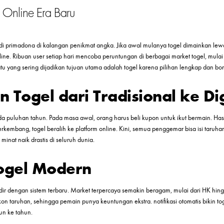
 Online Era Baru
jadi primadona di kalangan penikmat angka. Jika awal mulanya togel dimainkan lew
ine. Ribuan user setiap hari mencoba peruntungan di berbagai market togel, mulai
satu yang sering dijadikan tujuan utama adalah
togel
karena pilihan lengkap dan bo
n Togel dari Tradisional ke Dig
a puluhan tahun. Pada masa awal, orang harus beli kupon untuk ikut bermain. Ha
berkembang, togel beralih ke platform online. Kini, semua penggemar bisa isi taru
minat naik drastis di seluruh dunia.
ogel Modern
dir dengan sistem terbaru. Market terpercaya semakin beragam, mulai dari HK hingga
 taruhan, sehingga pemain punya keuntungan ekstra. notifikasi otomatis bikin tog
hun ke tahun.