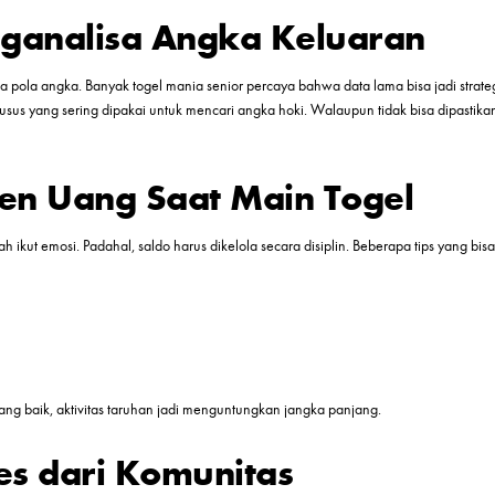
ganalisa Angka Keluaran
a pola angka. Banyak togel mania senior percaya bahwa data lama bisa jadi strate
usus yang sering dipakai untuk mencari angka hoki. Walaupun tidak bisa dipastika
n Uang Saat Main Togel
kut emosi. Padahal, saldo harus dikelola secara disiplin. Beberapa tips yang bisa
ng baik, aktivitas taruhan jadi menguntungkan jangka panjang.
es dari Komunitas