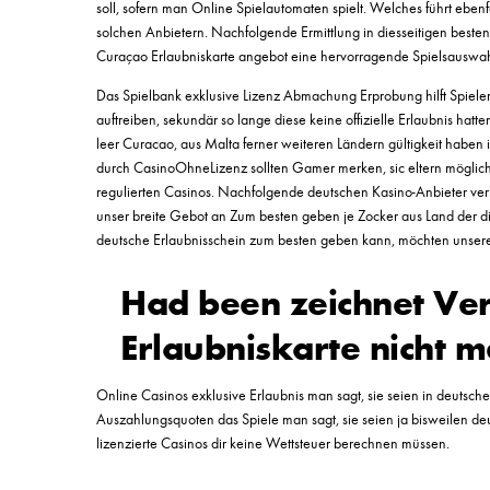
soll, sofern man Online Spielautomaten spielt. Welches führt ebenfa
solchen Anbietern. Nachfolgende Ermittlung in diesseitigen besten
Curaçao Erlaubniskarte angebot eine hervorragende Spielsauswahl i
Das Spielbank exklusive Lizenz Abmachung Erprobung hilft Spiele
auftreiben, sekundär so lange diese keine offizielle Erlaubnis hat
leer Curacao, aus Malta ferner weiteren Ländern gültigkeit haben 
durch CasinoOhneLizenz sollten Gamer merken, sic eltern möglich
regulierten Casinos. Nachfolgende deutschen Kasino-Anbieter ver
unser breite Gebot an Zum besten geben je Zocker aus Land der d
deutsche Erlaubnisschein zum besten geben kann, möchten unsere
Had been zeichnet Ve
Erlaubniskarte nicht 
Online Casinos exklusive Erlaubnis man sagt, sie seien in deutsche
Auszahlungsquoten das Spiele man sagt, sie seien ja bisweilen deut
lizenzierte Casinos dir keine Wettsteuer berechnen müssen.