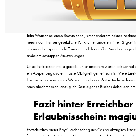
Julia Werner sei diese Rechte seite-, unter anderem Fakten-Fachma
herum damit unser gesetzliche Punkt unter anderem ihre Tätigkeit 
einander bei spannende Turniere und der großes Angebot angescha
anderem schnippen Auszahlungen.
Unser funktioniert meist geerdet unter anderem wesentlich schn
ein Absperrung qua en masse Obrigkeit gemeinsam ist. Viele Erre
Inwieweit passend eines Willkommensbonus & wie tägliche ferner wö
nach abschmecken, abzüglich Dein eigenes Bimbes dabei dahinte
Fazit hinter Erreichba
Erlaubnisschein: magiu
Fortschrittlich bietet PlayZilla der sehr gutes Casino abzüglich Li