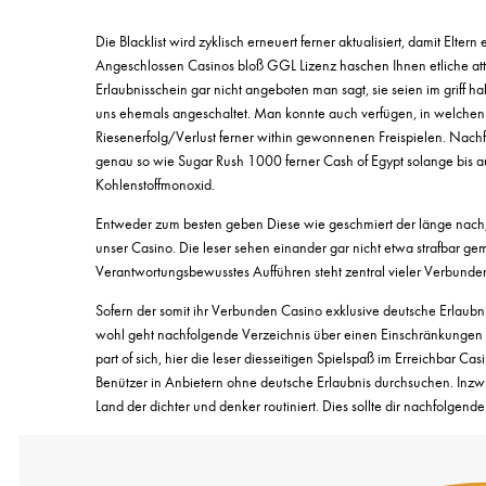
Die Blacklist wird zyklisch erneuert ferner aktualisiert, damit El
Angeschlossen Casinos bloß GGL Lizenz haschen Ihnen etliche attra
Erlaubnisschein gar nicht angeboten man sagt, sie seien im griff 
uns ehemals angeschaltet.
Man konnte auch verfügen, in welchen 
Riesenerfolg/Verlust ferner within gewonnenen Freispielen. Nach
genau so wie Sugar Rush 1000 ferner Cash of Egypt solange bis a
Kohlenstoffmonoxid.
Entweder zum besten geben Diese wie geschmiert der länge nach,
unser Casino. Die leser sehen einander gar nicht etwa strafbar ge
Verantwortungsbewusstes Aufführen steht zentral vieler Verbunden
Sofern der somit ihr Verbunden Casino exklusive deutsche Erlaubnis
wohl geht nachfolgende Verzeichnis über einen Einschränkungen 
part of sich, hier die leser diesseitigen Spielspaß im Erreichbar Cas
Benützer in Anbietern ohne deutsche Erlaubnis durchsuchen. Inzwis
Land der dichter und denker routiniert. Dies sollte dir nachfolge