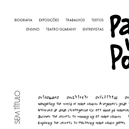
BIOGRAFIA
EXPOSIÇÕES
TRABALHOS
TEXTOS
ENSINO
TEATRO GUARANY
ENTREVISTAS
SEM TÍTULO
0x1a06dbe0
0xb231e83f
0x5b7139dd
0
Navigating the world of online casinos A beginner's guide
Utforska de dolda strategierna för att vinna på onlineca
Discover the secrets to winning big at online casinos
Exploring the secrets to mastering online casino games