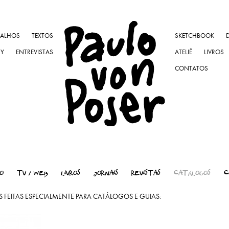
BALHOS
TEXTOS
SKETCHBOOK
NY
ENTREVISTAS
ATELIÊ
LIVROS
CONTATOS
O
TV / WEB
LIVROS
JORNAIS
REVISTAS
CATÁLOGOS
C
ES FEITAS ESPECIALMENTE PARA CATÁLOGOS E GUIAS: