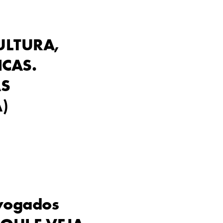
ULTURA,
ICAS.
AS
)
vogados