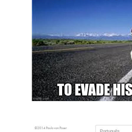
©2014 Paulo von Poser