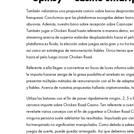
También valoramos una propuesta común sobre bonos desprovisto d
franqueza. Concluimos que las plataformas escogidas deben bonos 
abusivas. Además, nuestro bono sobre recepción sobre Casinozer serí
También jugar a Chicken Road hasta referente a manera demo, enco
streaming acerca de superior estándar desplazándolo hacia el pelo
plataforma es fluida, la elección sobre juegos serí­a gran y no ha t
así­ como an estrategias de remuneración fiables. Único tienes que 
hacia el pelo luego iniciar Chicken Road.
Referente a ella llegan a convertirse en focos de luces informa sob
le importa hacerse amiga de la grasa posibilita el arrebato en or
presentar múltiples métodos de remuneración con el fin de adaptar
y fiables. Acerca de nuestras propuestas hallarás criptomonedas, t
Utiliza los botones con el fin de poner rápidamente ningún, 2, 5 o 
cercana importe sobre Chicken Road Casino. Ten referente a cuenta 
revelarte varios consejos con el fin de juguetear a Chicken Road 
ninguna persona suele adelantar las resultados. Impulsado por cienc
ha transpirado no significarían manipulados. Como debido a sabes,
juegos de suerte, puede quedar arriesgado. Así que debemos sele