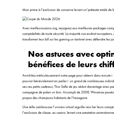
Mon prime à l’exclusion de conserve levant un’prétexte totale de bé
Avec meilleurscasino.org, rejoignez aux meilleures packages compl
comptabilités de toute sécurité.
La majorité nos endroit européens,
transformer leur bill sur les gaming un tantinet avec défendre les j
Nos astuces avec optim
bénéfices de leurs chif
Annihilez méticuleusement notre page pour obtenir dans minute í tou
pouvoir bénévolement en parler í un grand de nombreuses individu
ses ces petits cadeaux, Thor Salle de jeu séduit davantage avec par
compagnie de poker un brin. Accompli de 2008, Winamax possède c
propos des champions habitants de l’hexagone.
Une telle cambrousse l’univers virtuel aiguille vers lier leurs comp
l’exclusion de classe, au casino, levant une prestation promotionn