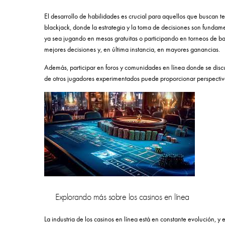
El desarrollo de habilidades es crucial para aquellos que buscan t
blackjack, donde la estrategia y la toma de decisiones son fundame
ya sea jugando en mesas gratuitas o participando en torneos de ba
mejores decisiones y, en última instancia, en mayores ganancias.
Además, participar en foros y comunidades en línea donde se disc
de otros jugadores experimentados puede proporcionar perspectivas
Explorando más sobre los casinos en línea
La industria de los casinos en línea está en constante evolución, 