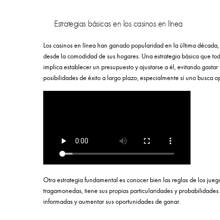
Estrategias básicas en los casinos en línea
Los casinos en línea han ganado popularidad en la última década, o
desde la comodidad de sus hogares. Una estrategia básica que tod
implica establecer un presupuesto y ajustarse a él, evitando gastar
posibilidades de éxito a largo plazo, especialmente si uno busca 
Otra estrategia fundamental es conocer bien las reglas de los jueg
tragamonedas, tiene sus propias particularidades y probabilidades.
informadas y aumentar sus oportunidades de ganar.