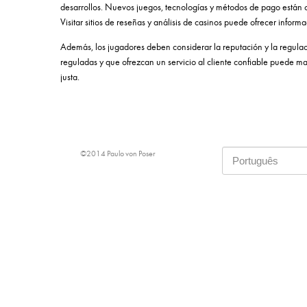
desarrollos. Nuevos juegos, tecnologías y métodos de pago están c
Visitar sitios de reseñas y análisis de casinos puede ofrecer infor
Además, los jugadores deben considerar la reputación y la regulac
reguladas y que ofrezcan un servicio al cliente confiable puede m
justa.
©2014 Paulo von Poser