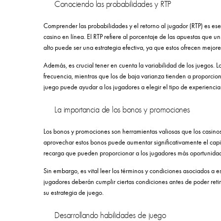
Conociendo las probabilidades y RTP
Comprender las probabilidades y el retorno al jugador (RTP) es e
casino en línea. El RTP refiere al porcentaje de las apuestas que u
alto puede ser una estrategia efectiva, ya que estos ofrecen mejo
Además, es crucial tener en cuenta la variabilidad de los juegos.
frecuencia, mientras que los de baja varianza tienden a proporci
juego puede ayudar a los jugadores a elegir el tipo de experiencia
La importancia de los bonos y promociones
Los bonos y promociones son herramientas valiosas que los casinos 
aprovechar estos bonos puede aumentar significativamente el capita
recarga que pueden proporcionar a los jugadores más oportunida
Sin embargo, es vital leer los términos y condiciones asociados a es
jugadores deberán cumplir ciertas condiciones antes de poder retir
su estrategia de juego.
Desarrollando habilidades de juego