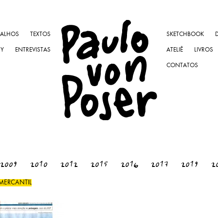
BALHOS
TEXTOS
SKETCHBOOK
NY
ENTREVISTAS
ATELIÊ
LIVROS
CONTATOS
2009
2010
2012
2015
2016
2017
2019
2
MERCANTIL