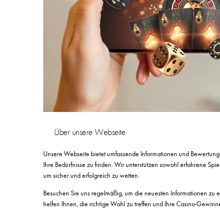
Über unsere Webseite
Unsere Webseite bietet umfassende Informationen und Bewertungen
Ihre Bedürfnisse zu finden. Wir unterstützen sowohl erfahrene Spi
um sicher und erfolgreich zu wetten.
Besuchen Sie uns regelmäßig, um die neuesten Informationen zu er
helfen Ihnen, die richtige Wahl zu treffen und Ihre Casino-Gewin