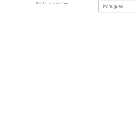
©2014 Paulo von Poser