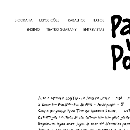
BIOGRAFIA
EXPOSIÇÕES
TRABALHOS
TEXTOS
ENSINO
TEATRO GUARANY
ENTREVISTAS
Arte e Memória LGBTQI+ na América Latina - MDS - Mus
X Encontro Fundamentos da Alma - Archepsique - SP
Casino Dünyasında Pinco Tam Bir İnceleme Rehberi
0x
Estrategias efectivas de san antonio bulo bulo para ganar
Regulações legais sobre jogos de azar em diferentes paíse