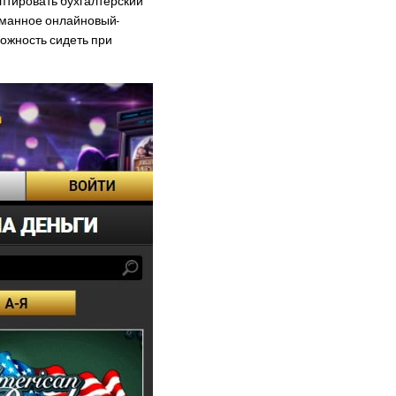
птировать бухгалтерский
думанное онлайновый-
можность сидеть при