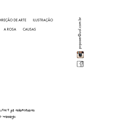
pvposer@uol.com.br
DIREÇÃO DE ARTE
ILUSTRAÇÃO
A ROSA
CAUSAS
stort på onlinecasinon
o winnings