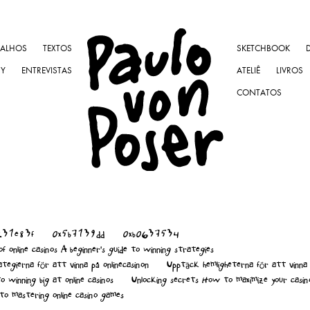
BALHOS
TEXTOS
SKETCHBOOK
NY
ENTREVISTAS
ATELIÊ
LIVROS
CONTATOS
231e83f
0x5b7139dd
0xb0637534
f online casinos A beginner's guide to winning strategies
tegierna för att vinna på onlinecasinon
Upptäck hemligheterna för att vinna 
o winning big at online casinos
Unlocking secrets How to maximize your casin
to mastering online casino games