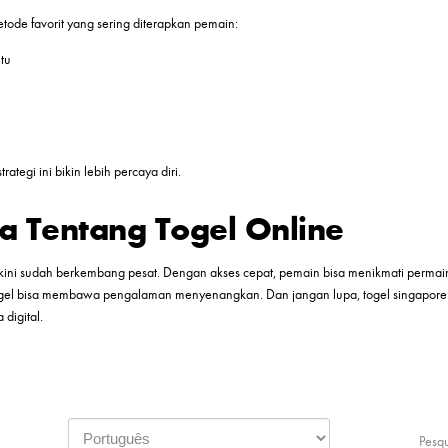
ode favorit yang sering diterapkan pemain:
ntu
rategi ini bikin lebih percaya diri.
a Tentang Togel Online
kini sudah berkembang pesat. Dengan akses cepat, pemain bisa menikmati permain
togel bisa membawa pengalaman menyenangkan. Dan jangan lupa,
togel singapore
digital.
Pesq