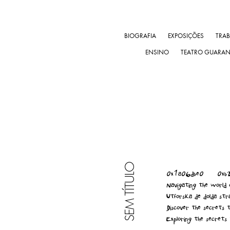
BIOGRAFIA
EXPOSIÇÕES
TRA
ENSINO
TEATRO GUARA
SEM TÍTULO
0x1a06dbe0
0xb
Navigating the world o
Utforska de dolda stra
Discover the secrets t
Exploring the secrets 