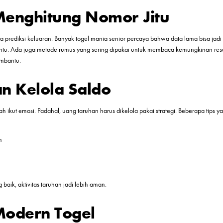
Menghitung Nomor Jitu
a prediksi keluaran. Banyak togel mania senior percaya bahwa data lama bisa jadi
tu. Ada juga metode rumus yang sering dipakai untuk membaca kemungkinan resu
mbantu.
n Kelola Saldo
kut emosi. Padahal, uang taruhan harus dikelola pakai strategi. Beberapa tips ya
n
aik, aktivitas taruhan jadi lebih aman.
Modern Togel