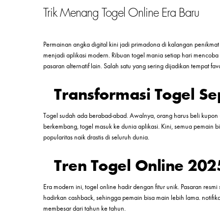
Trik Menang Togel Online Era Baru
Permainan angka digital kini jadi primadona di kalangan penikmat 
menjadi aplikasi modern. Ribuan togel mania setiap hari mencoba 
pasaran alternatif lain. Salah satu yang sering dijadikan tempat fav
Transformasi Togel S
Togel sudah ada berabad-abad. Awalnya, orang harus beli kupon u
berkembang, togel masuk ke dunia aplikasi. Kini, semua pemain bis
popularitas naik drastis di seluruh dunia.
Tren Togel Online 202
Era modern ini, togel online hadir dengan fitur unik. Pasaran res
hadirkan cashback, sehingga pemain bisa main lebih lama. notifikas
membesar dari tahun ke tahun.