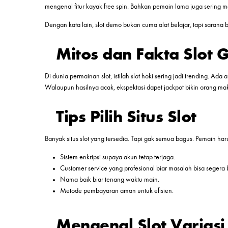
mengenal fitur kayak free spin. Bahkan pemain lama juga sering m
Dengan kata lain, slot demo bukan cuma alat belajar, tapi sarana
Mitos dan Fakta Slot 
Di dunia permainan slot, istilah slot hoki sering jadi trending. Ada
Walaupun hasilnya acak, ekspektasi dapet jackpot bikin orang makin
Tips Pilih Situs Slot
Banyak situs slot yang tersedia. Tapi gak semua bagus. Pemain haru
Sistem enkripsi supaya akun tetap terjaga.
Customer service yang profesional biar masalah bisa segera 
Nama baik biar tenang waktu main.
Metode pembayaran aman untuk efisien.
Mengenal Slot Variasi