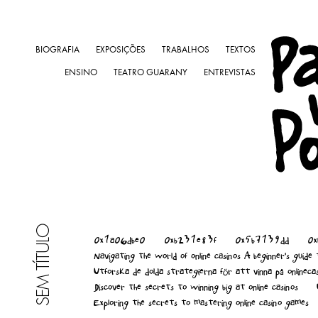
BIOGRAFIA
EXPOSIÇÕES
TRABALHOS
TEXTOS
ENSINO
TEATRO GUARANY
ENTREVISTAS
SEM TÍTULO
0x1a06dbe0
0xb231e83f
0x5b7139dd
0
Navigating the world of online casinos A beginner's guide
Utforska de dolda strategierna för att vinna på onlineca
Discover the secrets to winning big at online casinos
Exploring the secrets to mastering online casino games