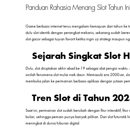
Panduan Rahasia Menang Slot Tahun In
Game berbasis internet terus mengalami kemajuan dari tahun ke ta
dulu slot identik dengan perangkat mekanis, sekarang sudah berev
slot gacor
sebagai tujuan favorit ketika ingin uji strategi maupun 
Sejarah Singkat Slot H
Dulu, slot diciptakan akhir abad ke-19 sebagai alat pengisi wakt
sinilah fenomena slot mulai naik daun. Memasuki era 2000-an, slot 
membuka jalan ke permainan berbasis aplikasi dengan jutaan pem
Tren Slot di Tahun 20
Saat ini, permainan slot sudah berubah dengan fitur interaktif, fitu
bulan, sehingga pemain punya banyak pilihan. Dari slot futuristik 
meningkat di dunia hiburan digital.