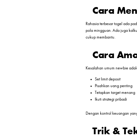
Cara Men
Rahasia terbesar togel ada pa
pola mingguan. Ada juga kalku
cukup membantu.
Cara Ama
Kesalahan umum newbie adalah m
Set limit deposit
Pisahkan uang penting
Tetapkan target menang
Ikuti strategi pribadi
Dengan kontrol keuangan yang 
Trik & Te