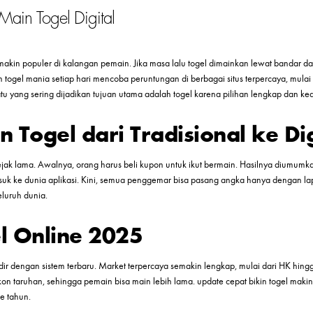
ain Togel Digital
akin populer di kalangan pemain. Jika masa lalu togel dimainkan lewat bandar dar
 togel mania setiap hari mencoba peruntungan di berbagai situs terpercaya, mulai
satu yang sering dijadikan tujuan utama adalah
togel
karena pilihan lengkap dan ke
n Togel dari Tradisional ke Dig
ak lama. Awalnya, orang harus beli kupon untuk ikut bermain. Hasilnya diumumkan 
uk ke dunia aplikasi. Kini, semua penggemar bisa pasang angka hanya dengan lapto
eluruh dunia.
l Online 2025
dir dengan sistem terbaru. Market terpercaya semakin lengkap, mulai dari HK hingga 
n taruhan, sehingga pemain bisa main lebih lama. update cepat bikin togel makin 
e tahun.