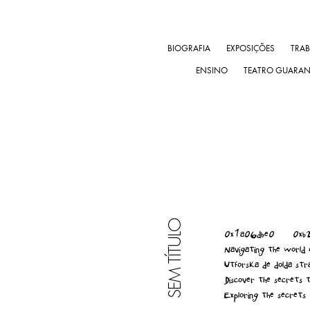
BIOGRAFIA
EXPOSIÇÕES
TRA
ENSINO
TEATRO GUARA
SEM TÍTULO
0x1a06dbe0
0xb
Navigating the world o
Utforska de dolda stra
Discover the secrets t
Exploring the secrets 