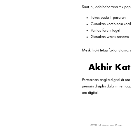
Saat ini, ada beberapa trik po
Fokus pada 1 pasaran
Gunakan kombinasi kecil
Pantau forum togel
Gunakan waktu tertentu
Meski hoki tetap faktor utama, 
Akhir Kat
Permainan angka digital di e
pemain disiplin dalam menjaga
era digital.
©2014 Paulo von Poser