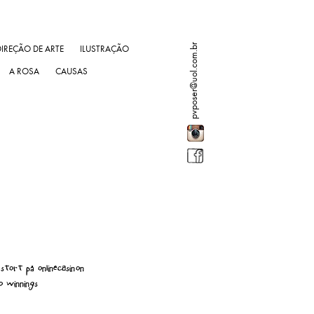
pvposer@uol.com.br
DIREÇÃO DE ARTE
ILUSTRAÇÃO
A ROSA
CAUSAS
stort på onlinecasinon
o winnings