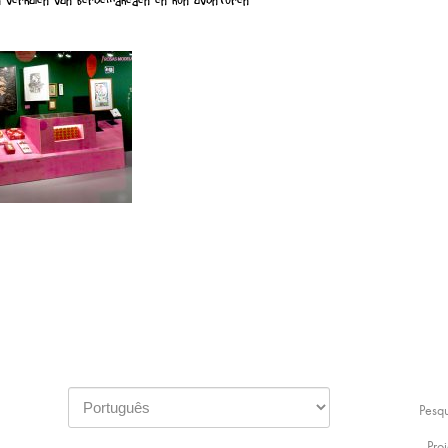
 verhalen van beroemdheden en hun avonturen
Pesq
Proj