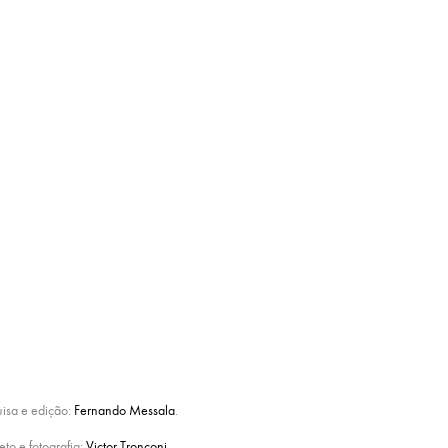
uisa e edição:
Fernando Messala
.
eto e fotografia:
Victor Tronconi
.