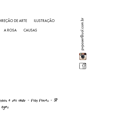
pvposer@uol.com.br
DIREÇÃO DE ARTE
ILUSTRAÇÃO
A ROSA
CAUSAS
enhos e seu olhar - Fulô Flores - SP
e ages