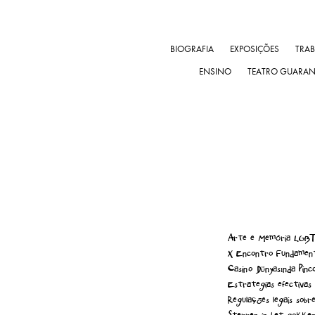
BIOGRAFIA
EXPOSIÇÕES
TRA
ENSINO
TEATRO GUARA
Arte e Memória LGBTQ
X Encontro Fundament
Casino Dünyasında Pinc
Estrategias efectivas 
Regulações legais sobr