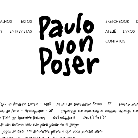
BALHOS
TEXTOS
SKETCHBOOK
NY
ENTREVISTAS
ATELIÊ
LIVROS
CONTATOS
I+ na América Latina - MDS - Museu da Diversidade Sexual - SP
Flores, des
os da Alma - Archepsique - SP
Exploring the evolution of casinos through th
o Tam Bir İnceleme Rehberi
0x1a06dbe0
0xb231e83f
de san antonio bulo bulo para ganar en el juego
e jogos de azar em diferentes países o que você precisa saber