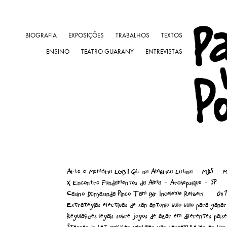
BIOGRAFIA
EXPOSIÇÕES
TRABALHOS
TEXTOS
ENSINO
TEATRO GUARANY
ENTREVISTAS
Arte e Memória LGBTQI+ na América Latina - MDS - Mus
X Encontro Fundamentos da Alma - Archepsique - SP
Casino Dünyasında Pinco Tam Bir İnceleme Rehberi
0x
Estrategias efectivas de san antonio bulo bulo para ganar
Regulações legais sobre jogos de azar em diferentes paíse