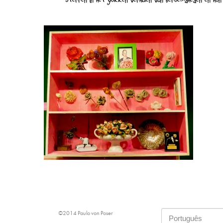
Sterren in het gokken verhalen van beroemdheden en hun
©2014 Paulo von Poser