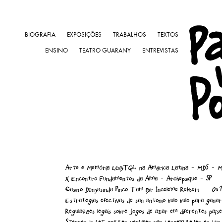
BIOGRAFIA
EXPOSIÇÕES
TRABALHOS
TEXTOS
ENSINO
TEATRO GUARANY
ENTREVISTAS
Arte e Memória LGBTQI+ na América Latina - MDS - Mus
X Encontro Fundamentos da Alma - Archepsique - SP
Casino Dünyasında Pinco Tam Bir İnceleme Rehberi
0x
Estrategias efectivas de san antonio bulo bulo para ganar
Regulações legais sobre jogos de azar em diferentes paíse