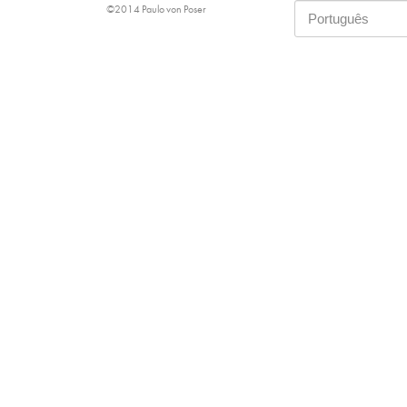
©2014 Paulo von Poser