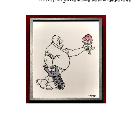
Sterren in het gokken verhalen van beroemdheden en hun