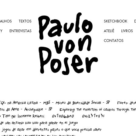
BALHOS
TEXTOS
SKETCHBOOK
NY
ENTREVISTAS
ATELIÊ
LIVROS
CONTATOS
I+ na América Latina - MDS - Museu da Diversidade Sexual - SP
Flores, des
os da Alma - Archepsique - SP
Exploring the evolution of casinos through th
o Tam Bir İnceleme Rehberi
0x1a06dbe0
0xb231e83f
de san antonio bulo bulo para ganar en el juego
e jogos de azar em diferentes países o que você precisa saber