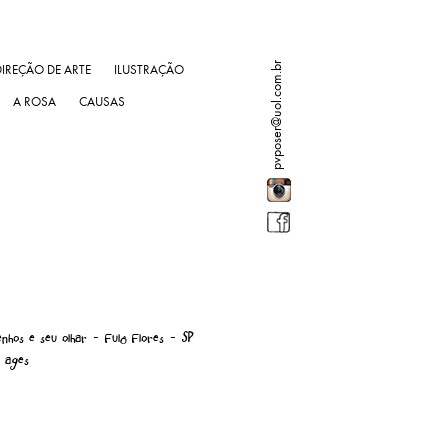
pvposer@uol.com.br
DIREÇÃO DE ARTE
ILUSTRAÇÃO
A ROSA
CAUSAS
enhos e seu olhar - Fulô Flores - SP
e ages