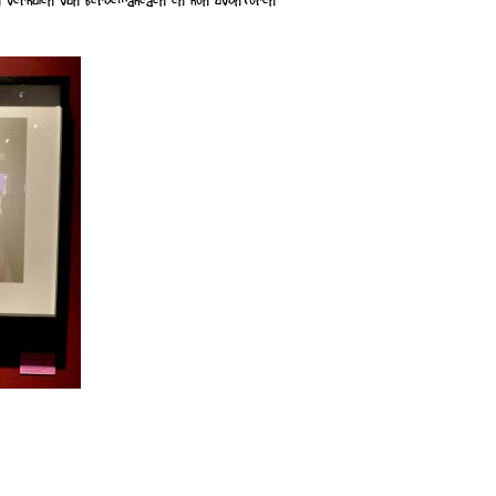
 verhalen van beroemdheden en hun avonturen