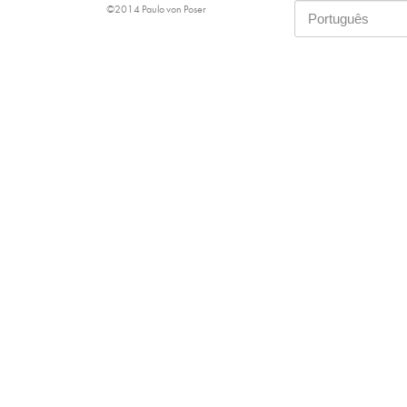
©2014 Paulo von Poser