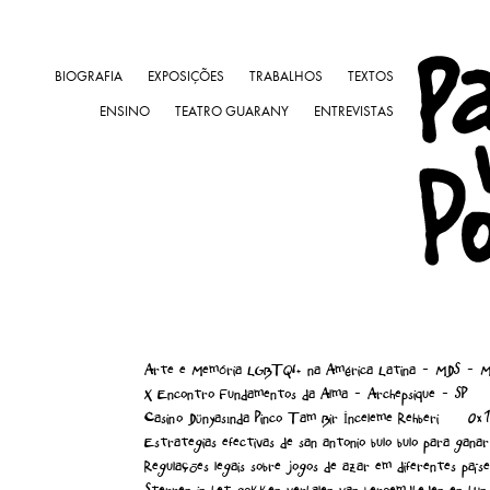
BIOGRAFIA
EXPOSIÇÕES
TRABALHOS
TEXTOS
ENSINO
TEATRO GUARANY
ENTREVISTAS
Arte e Memória LGBTQI+ na América Latina - MDS - Mus
X Encontro Fundamentos da Alma - Archepsique - SP
Casino Dünyasında Pinco Tam Bir İnceleme Rehberi
0x
Estrategias efectivas de san antonio bulo bulo para ganar
Regulações legais sobre jogos de azar em diferentes paíse