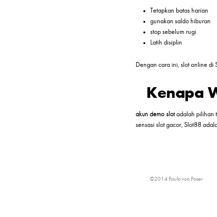
Tetapkan batas harian
gunakan saldo hiburan
stop sebelum rugi
Latih disiplin
Dengan cara ini, slot online di 
Kenapa W
akun demo slot
adalah pilihan t
sensasi slot gacor, Slot88 ada
©2014 Paulo von Poser