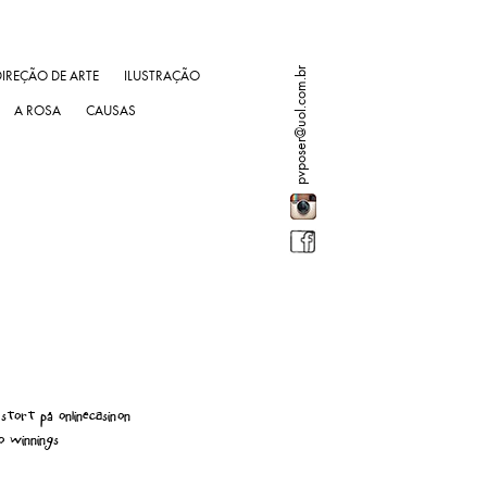
pvposer@uol.com.br
DIREÇÃO DE ARTE
ILUSTRAÇÃO
A ROSA
CAUSAS
stort på onlinecasinon
o winnings