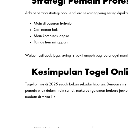
Strategi Pemain Profe
Ada beberapa strategi populer di era sekarang yang sering dipaka
Main di pasaran tertentu
Cari nomor hoki
Main kombinasi angka
Pantau tren mingguan
Walau hasil acak juga, sering terbukti ampuh bagi para togel mani
Kesimpulan Togel Onl
Togel online di 2025 sudah bukan sekadar hiburan. Dengan sistem 
pemain bijak dalam main santai, maka pengalaman berburu jackpo
modern di masa kini.