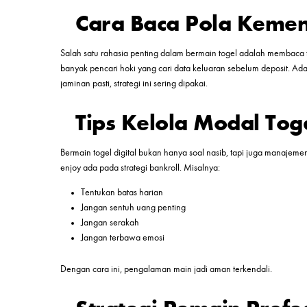
Cara Baca Pola Keme
Salah satu rahasia penting dalam bermain togel adalah membaca t
banyak pencari hoki yang cari data keluaran sebelum deposit. Ada
jaminan pasti, strategi ini sering dipakai.
Tips Kelola Modal Tog
Bermain togel digital bukan hanya soal nasib, tapi juga manajemen
enjoy ada pada strategi bankroll. Misalnya:
Tentukan batas harian
Jangan sentuh uang penting
Jangan serakah
Jangan terbawa emosi
Dengan cara ini, pengalaman main jadi aman terkendali.