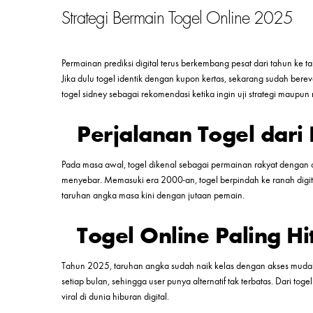
Strategi Bermain Togel Online 2025
Permainan prediksi digital terus berkembang pesat dari tahun ke ta
Jika dulu togel identik dengan kupon kertas, sekarang sudah bere
togel sidney
sebagai rekomendasi ketika ingin uji strategi maupun
Perjalanan Togel dari
Pada masa awal, togel dikenal sebagai permainan rakyat dengan ca
menyebar. Memasuki era 2000-an, togel berpindah ke ranah digita
taruhan angka masa kini dengan jutaan pemain.
Togel Online Paling Hit
Tahun 2025, taruhan angka sudah naik kelas dengan akses mudah, 
setiap bulan, sehingga user punya alternatif tak terbatas. Dari tog
viral di dunia hiburan digital.