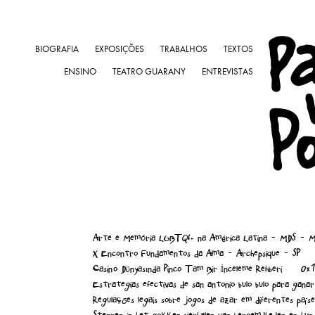
BIOGRAFIA
EXPOSIÇÕES
TRABALHOS
TEXTOS
ENSINO
TEATRO GUARANY
ENTREVISTAS
Arte e Memória LGBTQI+ na América Latina - MDS - Mus
X Encontro Fundamentos da Alma - Archepsique - SP
Casino Dünyasında Pinco Tam Bir İnceleme Rehberi
0x
Estrategias efectivas de san antonio bulo bulo para ganar
Regulações legais sobre jogos de azar em diferentes paíse