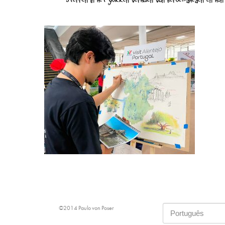
Sterren in het gokken verhalen van beroemdheden en hun
©2014 Paulo von Poser