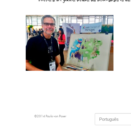
Sterren in het gokken verhalen van beroemdheden en hun
©2014 Paulo von Poser