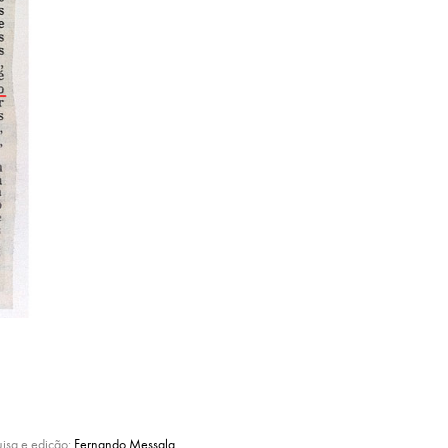
uisa e edição:
Fernando Messala
.