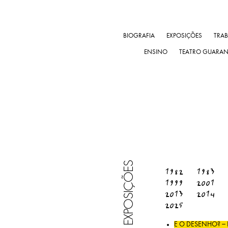
BIOGRAFIA
EXPOSIÇÕES
TRA
ENSINO
TEATRO GUARA
EXPOSIÇÕES
1982
1983
1999
2001
2013
2014
2025
E O DESENHO? –