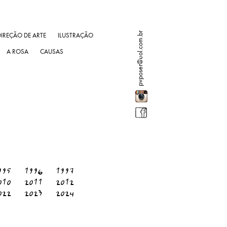
pvposer@uol.com.br
DIREÇÃO DE ARTE
ILUSTRAÇÃO
A ROSA
CAUSAS
995
1996
1997
010
2011
2012
022
2023
2024