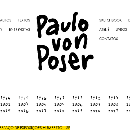
BALHOS
TEXTOS
SKETCHBOOK
NY
ENTREVISTAS
ATELIÊ
LIVROS
CONTATOS
1984
1985
1986
1987
1991
1992
1993
1
2002
2003
2004
2005
2006
2007
2008
2
2015
2016
2017
2018
2019
2020
2021
2
 ESPAÇO DE EXPOSIÇÕES HUMBERTO – SP