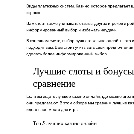
Виды платежных систем. Казино, которое предлагает 
игроков.
Вам стоит также учитывать отзывы других игроков и ре
информированный выбор и избежать неудачи.
В конечном счете, выбор лучшего казино онлайн – это 
подходит вам. Вам стоит учитывать свои предпочтения 
сделать более информированный выбор.
Лучшие слоты и бонусы 
сравнение
Если вы ищете лучшее казино онлайн, где можно играть
они предлагают. В этом обзоре мы сравним лучшие ка
идеальное место для игры.
Топ-5 лучших казино онлайн