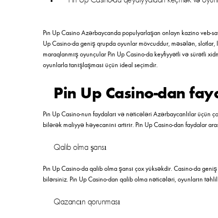
Pin Up Casino Azərbaycanda populyarlaşan onlayn kazino veb-saytıdı
Up Casino-da geniş qrupda oyunlar mövcuddur, məsələn, slotlar, l
maraqlanmış oyunçular Pin Up Casino-da keyfiyyətli və sürətli xi
oyunlarla tanışlaşması üçün ideal seçimdir.
Pin Up Casino-dan fayda
Pin Up Casino-nun faydaları və nəticələri Azərbaycanlılar üçün çox
bilərək maliyyə həyecanını artırır. Pin Up Casino-dan faydalar ara
Qalib olma şansı
Pin Up Casino-da qalib olma şansı çox yüksəkdir. Casino-da geni
bilərsiniz. Pin Up Casino-dan qalib olma nəticələri, oyunların təhlili
Qazancın qorunması