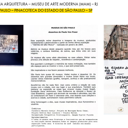
NA ARQUITETURA – MUSEU DE ARTE MODERNA (MAM) – RJ
PAULO – PINACOTECA DO ESTADO DE SÃO PAULO – SP