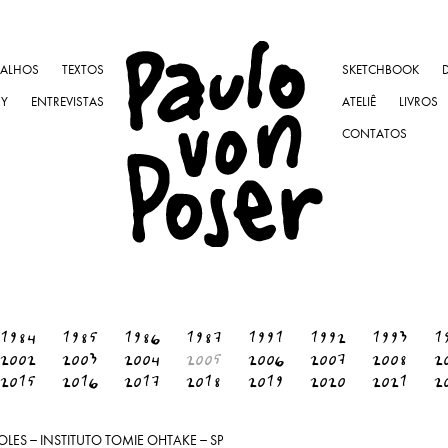
BALHOS
TEXTOS
SKETCHBOOK
NY
ENTREVISTAS
ATELIÊ
LIVROS
CONTATOS
1984
1985
1986
1987
1991
1992
1993
1
2002
2003
2004
2005
2006
2007
2008
2
2015
2016
2017
2018
2019
2020
2021
2
LES – INSTITUTO TOMIE OHTAKE – SP