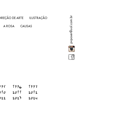
pvposer@uol.com.br
DIREÇÃO DE ARTE
ILUSTRAÇÃO
A ROSA
CAUSAS
995
1996
1997
010
2011
2012
022
2023
2024