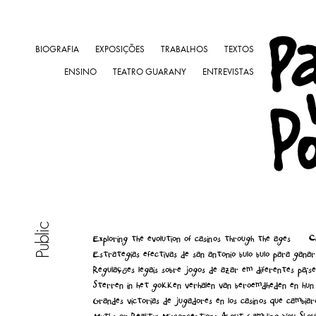
BIOGRAFIA
EXPOSIÇÕES
TRABALHOS
TEXTOS
ENSINO
TEATRO GUARANY
ENTREVISTAS
Public
Exploring the evolution of casinos through the ages
C
Estrategias efectivas de san antonio bulo bulo para ganar
Regulações legais sobre jogos de azar em diferentes paíse
Sterren in het gokken verhalen van beroemdheden en hun
Grandes victorias de jugadores en los casinos que cambiar