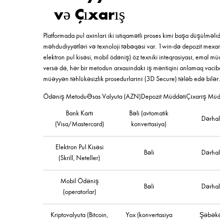
və Çıxarış
Platformada pul axınları iki istiqamətli proses kimi başa düşülməlidi
məhdudiyyətləri və texnoloji təbəqəsi var. 1win-də depozit mexanizm
elektron pul kisəsi, mobil ödəniş) öz texniki inteqrasiyası, emal m
versə də, hər bir metodun arxasındakı iş məntiqini anlamaq vacibd
müəyyən təhlükəsizlik prosedurlarını (3D Secure) tələb edə bilər.
Ödəniş MetoduƏsas Valyuta (AZN)Depozit MüddətiÇıxarış Müddə
Bank Kartı
Bəli (avtomatik
Dərhal
(Visa/Mastercard)
konvertasiya)
Elektron Pul Kisəsi
Bəli
Dərhal
(Skrill, Neteller)
Mobil Ödəniş
Bəli
Dərhal
(operatorlar)
Kriptovalyuta (Bitcoin,
Yox (konvertasiya
Şəbək