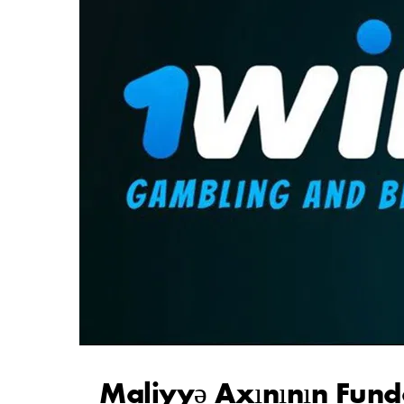
Maliyyə Axınının Funda