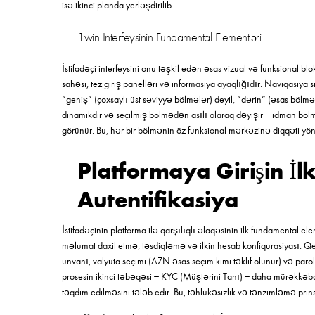
isə ikinci planda yerləşdirilib.
1win Interfeysinin Fundamental Elementləri
İstifadəçi interfeysini onu təşkil edən əsas vizual və funksional bl
sahəsi, tez giriş panelləri və informasiya ayaqlığıdır. Naviqasiya
“geniş” (çoxsaylı üst səviyyə bölmələr) deyil, “dərin” (əsas bölmə
dinamikdir və seçilmiş bölmədən asılı olaraq dəyişir – idman böl
görünür. Bu, hər bir bölmənin öz funksional mərkəzinə diqqəti yön
Platformaya Girişin İl
Autentifikasiya
İstifadəçinin platforma ilə qarşılıqlı əlaqəsinin ilk fundamental e
məlumat daxil etmə, təsdiqləmə və ilkin hesab konfiqurasiyası. Qe
ünvanı, valyuta seçimi (AZN əsas seçim kimi təklif olunur) və par
prosesin ikinci təbəqəsi – KYC (Müştərini Tanı) – daha mürəkkəbd
təqdim edilməsini tələb edir. Bu, təhlükəsizlik və tənzimləmə prinsi